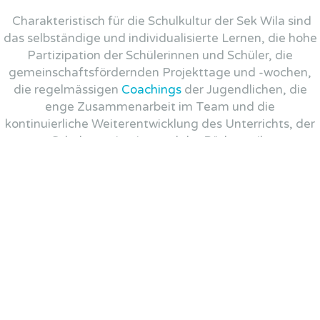
Charakteristisch für die Schulkultur der Sek Wila sind
das selbständige und individualisierte Lernen, die hohe
Partizipation der Schülerinnen und Schüler, die
gemeinschaftsfördernden Projekttage und -wochen,
die regelmässigen
Coachings
der Jugendlichen, die
enge Zusammenarbeit im Team und die
kontinuierliche Weiterentwicklung des Unterrichts, der
Schulorganisation und der Pädagogik.
KONTAKT
Haben Sie noch Fragen?
Wir freuen uns von Ihnen zu hören.