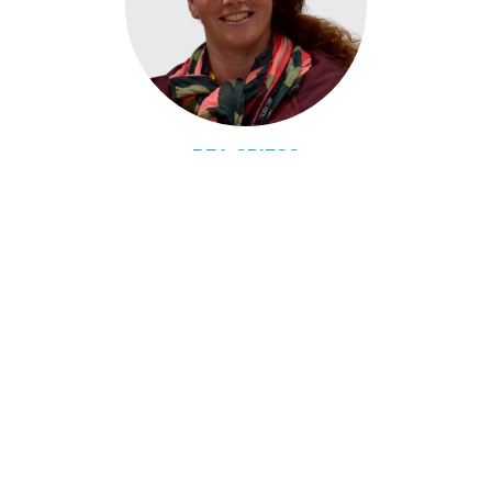
BEA SPIESS
Verantwortungsbereiche
Liegenschaften/Tagesstrukturen